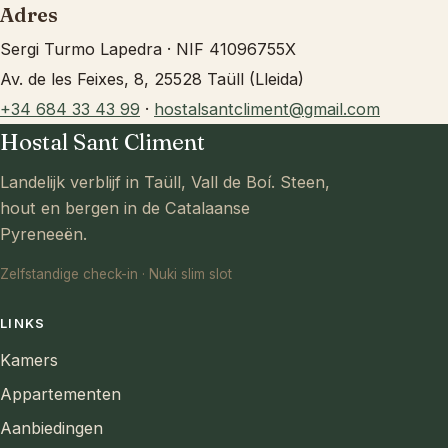
Adres
Sergi Turmo Lapedra · NIF 41096755X
Av. de les Feixes, 8, 25528 Taüll (Lleida)
+34 684 33 43 99
·
hostalsantcliment@gmail.com
Hostal Sant Climent
Landelijk verblijf in Taüll, Vall de Boí. Steen,
hout en bergen in de Catalaanse
Pyreneeën.
Zelfstandige check-in · Nuki slim slot
LINKS
Kamers
Appartementen
Aanbiedingen