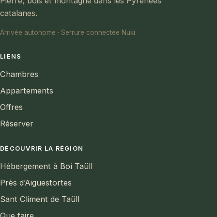
Pierre, bois et montagne dans les Pyrénées
catalanes.
Arrivée autonome · Serrure connectée Nuki
LIENS
Chambres
Appartements
Offres
Réserver
DÉCOUVRIR LA RÉGION
Hébergement à Boí Taüll
Près d’Aigüestortes
Sant Climent de Taüll
Que faire