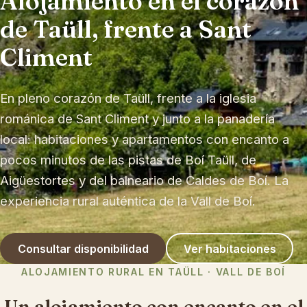
Alojamiento en el corazón
de Taüll, frente a Sant
Climent
En pleno corazón de Taüll, frente a la iglesia
románica de Sant Climent y junto a la panadería
local: habitaciones y apartamentos con encanto a
pocos minutos de las pistas de Boí Taüll, de
Aigüestortes y del balneario de Caldes de Boí. La
experiencia rural auténtica de la Vall de Boí.
Consultar disponibilidad
Ver habitaciones
ALOJAMIENTO RURAL EN TAÜLL · VALL DE BOÍ
Un alojamiento con encanto en el